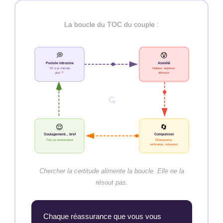
La boucle du TOC du couple :
💭
😰
Pensée intrusive
Anxiété
"Et si je n'aimais
Malaise, angoisse,
plus ?"
détresse
↺
😌
🔄
Soulagement... bref
Compulsion
Puis ça recommence
Réassurance,
vérification, évitement
Chercher la certitude alimente la boucle. Elle ne la
résout pas.
Chaque réassurance que vous vous