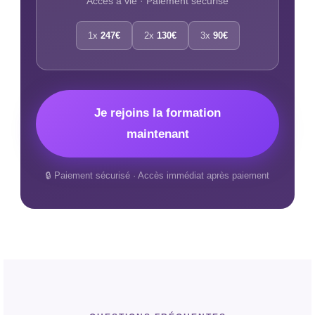
Accès à vie · Paiement sécurisé
1x
247€
2x
130€
3x
90€
Je rejoins la formation
maintenant
🔒 Paiement sécurisé · Accès immédiat après paiement